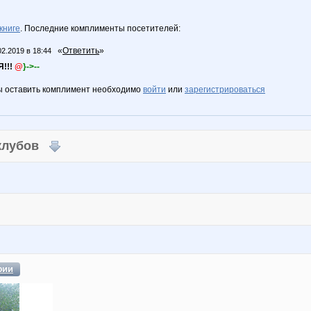
книге
. Последние комплименты посетителей:
«
Ответить
»
02.2019 в 18:44
!!!
@
}->--
ы оставить комплимент необходимо
войти
или
зарегистрироваться
 клубов
фии