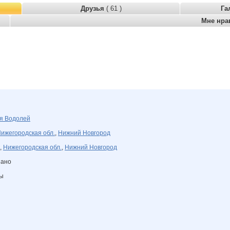
Друзья
( 61 )
Га
Мне нра
ля
Водолей
ижегородская обл.
,
Нижний Новгород
,
Нижегородская обл.
,
Нижний Новгород
зано
ны