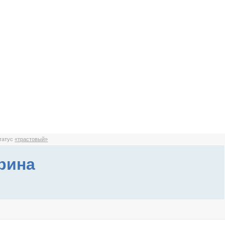
статус
«трастовый»
рина