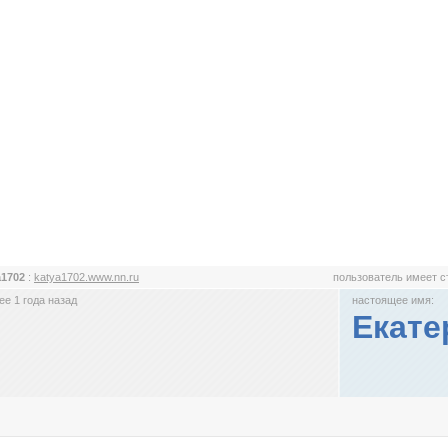
a1702
:
katya1702.www.nn.ru
пользователь имеет 
е 1 года назад
настоящее имя:
Екате