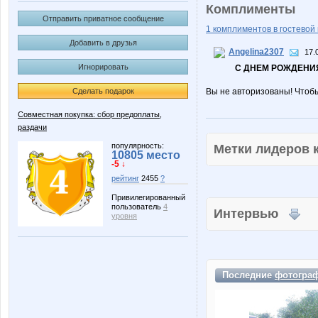
Комплименты
Отправить приватное сообщение
1 комплиментов в гостевой 
Добавить в друзья
Angelina2307
17.
Игнорировать
С ДНЕМ РОЖДЕНИЯ
Сделать подарок
Вы не авторизованы! Чтоб
Совместная покупка: сбор предоплаты,
раздачи
популярность:
Метки лидеров
10805 место
-5 ↓
рейтинг
2455
?
Привилегированный
пользователь
4
Интервью
уровня
Последние
фотогра